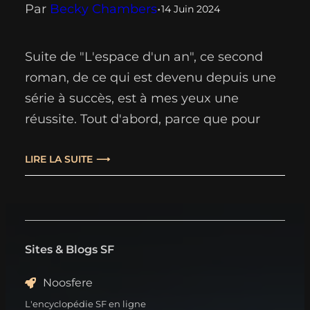
Par
Becky Chambers
•
14 Juin 2024
Suite de "L'espace d'un an", ce second
roman, de ce qui est devenu depuis une
série à succès, est à mes yeux une
réussite. Tout d'abord, parce que pour
une suite, il est suffisamment original en
lui-même pour faire rapidement oublier
LIRE LA SUITE
son prédécesseur. Ensuite parce que la
plume de Becky Chambers est, telle que
je…
Sites & Blogs SF
Noosfere
L'encyclopédie SF en ligne