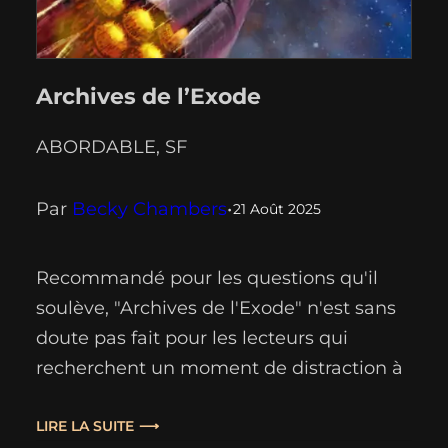
Archives de l’Exode
ABORDABLE
, 
SF
Par
Becky Chambers
•
21 Août 2025
Recommandé pour les questions qu'il
soulève, "Archives de l'Exode" n'est sans
doute pas fait pour les lecteurs qui
recherchent un moment de distraction à
base de pisto-lasers et de vaisseaux
supra-luminiques. Mais pour ceux qui
LIRE LA SUITE