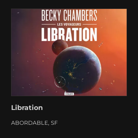
cherchent une inspiration, un souffle, à
même d'entretenir quelque espoir en
l'Humanité, ce sera sans doute une
lecture réconfortante, riche…
Libration
ABORDABLE
, 
SF