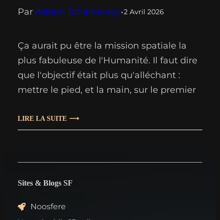
Par
Adrian Tchaikovsky
•
2 Avril 2026
Ça aurait pu être la mission spatiale la
plus fabuleuse de l'Humanité. Il faut dire
que l'objectif était plus qu'alléchant :
mettre le pied, et la main, sur le premier
artefact résolument extra-terrestre
jamais découvert dans notre système
LIRE LA SUITE
solaire. À sa périphérie, un peu au-delà
de Neptune plus précisément. Inutile
d'en faire mystère, le voyage…
Sites & Blogs SF
Noosfere