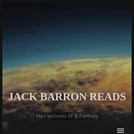
Aller
au
contenu
JACK BARRON READS
Mes lectures SF & Fantasy