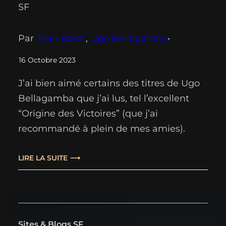
SF
Par
Jean Baret
, 
Ugo Bellagamba
•
16 Octobre 2023
J’ai bien aimé certains des titres de Ugo
Bellagamba que j’ai lus, tel l’excellent
“Origine des Victoires” (que j’ai
recommandé à plein de mes amies).
Ayant noté, grâce à un post de son
éditeur sur les réseaux, la sortie
LIRE LA SUITE
prochaine d’un nouveau guide signé de
sa main (dédié à l’utopie dans la SF), j’ai
eu…
Sites & Blogs SF