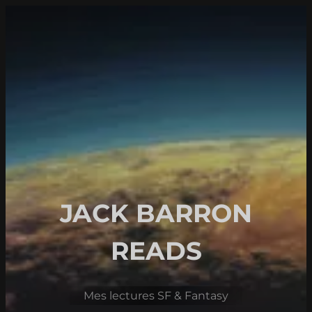
Aller
au
contenu
JACK BARRON
READS
Mes lectures SF & Fantasy