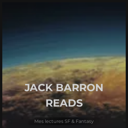
Aller
au
contenu
JACK BARRON
READS
Mes lectures SF & Fantasy