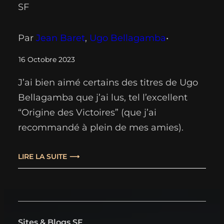
SF
Par
Jean Baret
, 
Ugo Bellagamba
•
16 Octobre 2023
J’ai bien aimé certains des titres de Ugo
Bellagamba que j’ai lus, tel l’excellent
“Origine des Victoires” (que j’ai
recommandé à plein de mes amies).
Ayant noté, grâce à un post de son
éditeur sur les réseaux, la sortie
LIRE LA SUITE
prochaine d’un nouveau guide signé de
sa main (dédié à l’utopie dans la SF), j’ai
eu…
Sites & Blogs SF