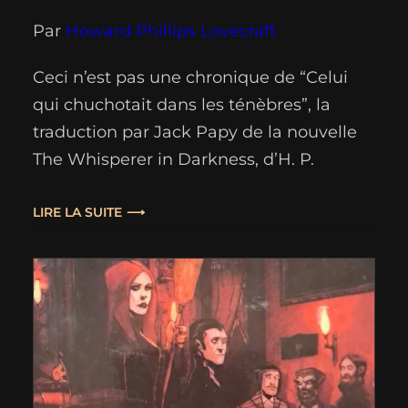
Par
Howard Phillips Lovecraft
Ceci n’est pas une chronique de “Celui
qui chuchotait dans les ténèbres”, la
traduction par Jack Papy de la nouvelle
The Whisperer in Darkness, d’H. P.
Lovecraft. Il s’agit bien sûr de la même
novella mais dans une traduction plus
LIRE LA SUITE
récente, cette fois due à François Bon.
Ayant récemment lu, avec satisfaction, sa
traduction des…