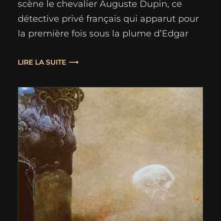
scène le chevalier Auguste Dupin, ce
détective privé français qui apparut pour
la première fois sous la plume d’Edgar
Allan Poe dans le conte “Double
Assassinat dans la rue Morgue”. La
LIRE LA SUITE
première novella, “Le Testament d’Erich
Zann”, a été publié en anglais par Brian
Stableford une année après…