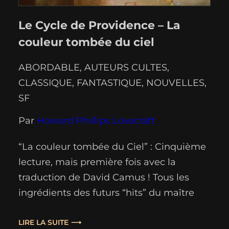
Le Cycle de Providence – La
couleur tombée du ciel
ABORDABLE
, 
AUTEURS CULTES
, 
CLASSIQUE
, 
FANTASTIQUE
, 
NOUVELLES
, 
SF
Par
Howard Phillips Lovecraft
“La couleur tombée du Ciel” : Cinquième
lecture, mais première fois avec la
traduction de David Camus ! Tous les
ingrédients des futurs “hits” du maître
sont déjà là, sans qu’une fois ne soit
prononcé un nom bizarre(*) ! Plus fluide
LIRE LA SUITE