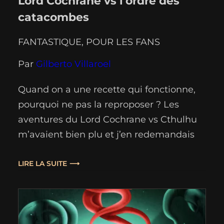
Lord Cochrane vs l’ordre des
catacombes
FANTASTIQUE
, 
POUR LES FANS
Par
Gilberto Villaroel
Quand on a une recette qui fonctionne,
pourquoi ne pas la reproposer ? Les
aventures du Lord Cochrane vs Cthulhu
m’avaient bien plu et j’en redemandais
donc ! Sans pour autant m’attendre à un
chef‑d’œuvre. Le cocktail alliant horreur
LIRE LA SUITE
et roman historique que Gilberto Villaroel
nous offre à nouveau ici est donc toujours
dans un…