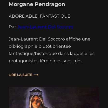
Morgane Pendragon
ABORDABLE
, 
FANTASTIQUE
Par
Jean-Laurent Del Socorro
Jean-Laurent Del Soccoro affiche une
bibliographie plutôt orientée
fantastique/historique dans laquelle les
protagonistes féminines sont très
présentes. Nulle surprise donc qu'il
s'attaque alors à la Légende de la Table
LIRE LA SUITE
Ronde en mettant en avant celle qui a
souvent le mauvais rôle dans la geste
arthurienne : Morgane, la sorcière, qui
semble toujours en vouloir à…