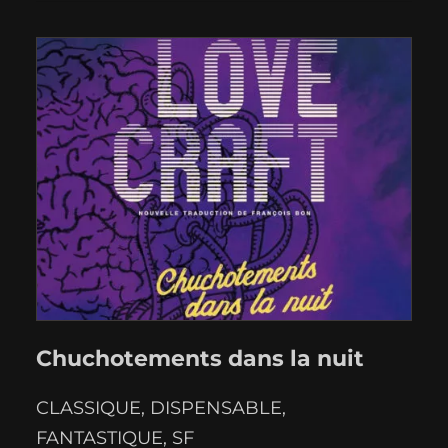
que dans mon souvenir, et accompagné
de quelques notes de bas de page plutôt
intéressantes,…
Chuchotements dans la nuit
CLASSIQUE
, 
DISPENSABLE
, 
FANTASTIQUE
, 
SF