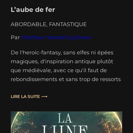
L’aube de fer
ABORDABLE
, 
FANTASTIQUE
Par
Matthew Woodring Stover
De l'heroic-fantasy, sans elfes ni épées
magiques, d'inspiration antique plutôt
que médiévale, avec ce qu'il faut de
rebondissements et sans trop de ressorts
fantastiques : difficile de ne pas
recommander ce roman !
LIRE LA SUITE