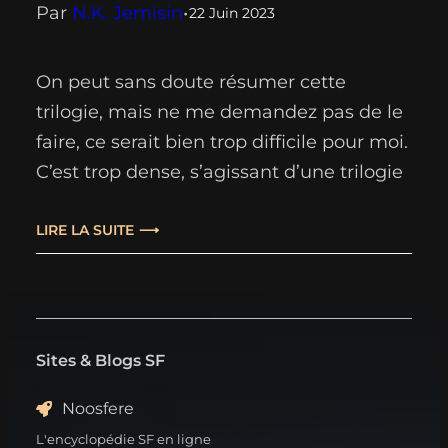
Par
N.K. Jemisin
•
22 Juin 2023
On peut sans doute résumer cette
trilogie, mais ne me demandez pas de le
faire, ce serait bien trop difficile pour moi.
C’est trop dense, s’agissant d’une trilogie
dont chaque partie est plus longue que
la précédente, atteignant pas loin de
LIRE LA SUITE
mille-deux-cent pages, et j’accoucherais
forcément d’un résumé tels que je ne les
aime pas :…
Sites & Blogs SF
Noosfere
L'encyclopédie SF en ligne