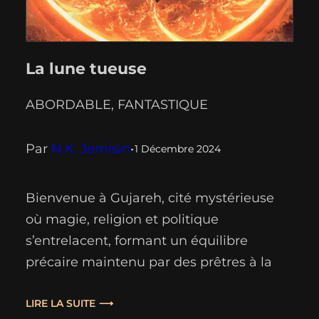
La lune tueuse
ABORDABLE
, 
FANTASTIQUE
Par
N.K. Jemisin
•
1 Décembre 2024
Bienvenue à Gujareh, cité mystérieuse
où magie, religion et politique
s’entrelacent, formant un équilibre
précaire maintenu par des prêtres à la
fois guérisseurs, assassins et… un peu
vampires sur les bords. Prêt·e à découvrir
LIRE LA SUITE