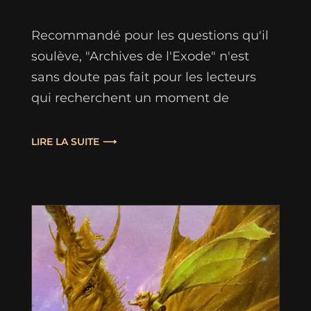
Recommandé pour les questions qu'il
soulève, "Archives de l'Exode" n'est
sans doute pas fait pour les lecteurs
qui recherchent un moment de
distraction à base de pisto-lasers et de
vaisseaux supra-luminiques. Mais pour
LIRE LA SUITE
ceux qui cherchent une inspiration, un
souffle, à même d'entretenir quelque
espoir en l'Humanité, ce sera sans
doute une lecture réconfortante, riche…