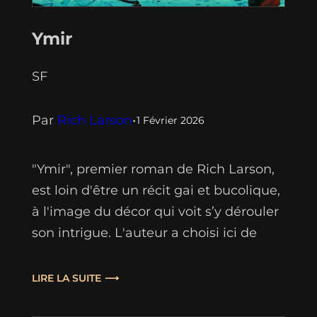
Ymir
SF
Par
Rich Larson
•
1 Février 2026
"Ymir", premier roman de Rich Larson,
est loin d'être un récit gai et bucolique,
à l'image du décor qui voit s’y dérouler
son intrigue. L'auteur a choisi ici de
convier son lecteur non à un voyage à
la découverte des mystères de cette
LIRE LA SUITE
planète, mais plutôt dans les tréfonds