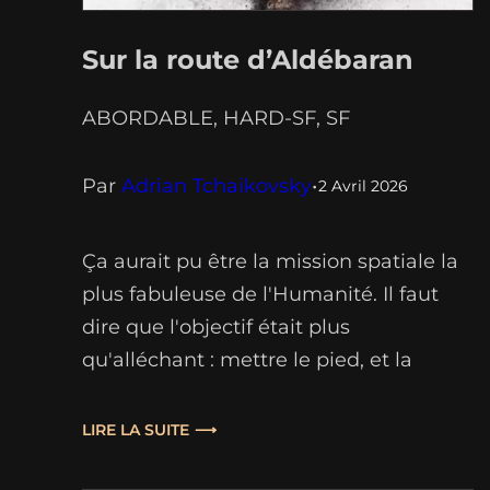
Sur la route d’Aldébaran
ABORDABLE
, 
HARD-SF
, 
SF
Par
Adrian Tchaikovsky
•
2 Avril 2026
Ça aurait pu être la mission spatiale la
plus fabuleuse de l'Humanité. Il faut
dire que l'objectif était plus
qu'alléchant : mettre le pied, et la
main, sur le premier artefact
résolument extra-terrestre jamais
LIRE LA SUITE
découvert dans notre système solaire.