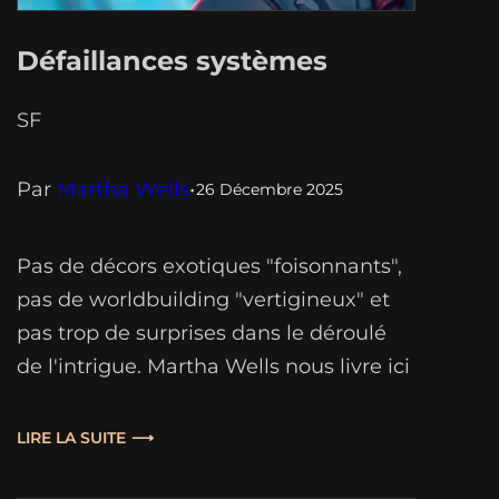
Défaillances systèmes
SF
Par
Martha Wells
•
26 Décembre 2025
Pas de décors exotiques "foisonnants",
pas de worldbuilding "vertigineux" et
pas trop de surprises dans le déroulé
de l'intrigue. Martha Wells nous livre ici
un récit d'action, à l'humour mordant,
sans temps morts et sans chichis. Ça
LIRE LA SUITE
défouraille sec, ça rebondit quand il le