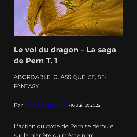
Le vol du dragon – La saga
de Pern T. 1
ABORDABLE
, 
CLASSIQUE
, 
SF
, 
SF-
FANTASY
Par
Anne McCaffrey
•
16 Juillet 2025
L'action du cycle de Pern se déroule
sur la planète du même nom,