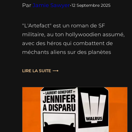
Par
Jamie Sawyer
•
12 Septembre 2025
"L'Artefact" est un roman de SF
militaire, au ton hollywoodien assumé,
avec des héros qui combattent de
méchants aliens sur des planètes
éloignées et inhospitalières. Un livre
qu'on ne recommandera pas trop aux
LIRE LA SUITE
amis de l'introspection philosophique
ni aux puristes d’une science-fiction
ancrée dans la science "dure", mais qui
fait très bien le job en…