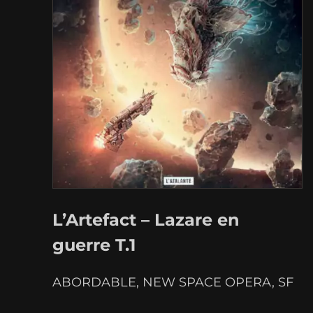
À sa périphérie, un peu au-delà de
Neptune plus précisément. Inutile d'en
faire mystère, le voyage…
L’Artefact – Lazare en
guerre T.1
ABORDABLE
, 
NEW SPACE OPERA
, 
SF