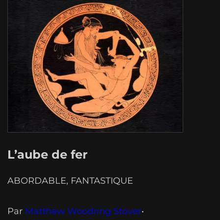
faut, ça pose son univers par petites
touches. La grande force…
L’aube de fer
ABORDABLE
, 
FANTASTIQUE
Par
Matthew Woodring Stover
•