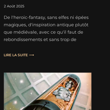
2 Août 2025
De l'heroic-fantasy, sans elfes ni épées
magiques, d'inspiration antique plutôt
que médiévale, avec ce qu'il faut de
rebondissements et sans trop de
ressorts fantastiques : difficile de ne
pas recommander ce roman !
LIRE LA SUITE