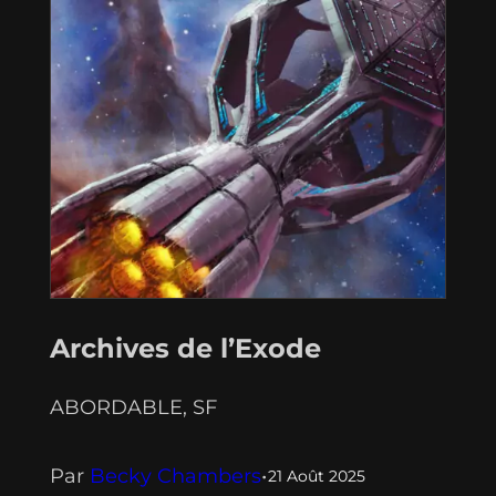
de l'âme tourmentée de son
protagoniste…
Archives de l’Exode
ABORDABLE
, 
SF
Par
Becky Chambers
•
21 Août 2025