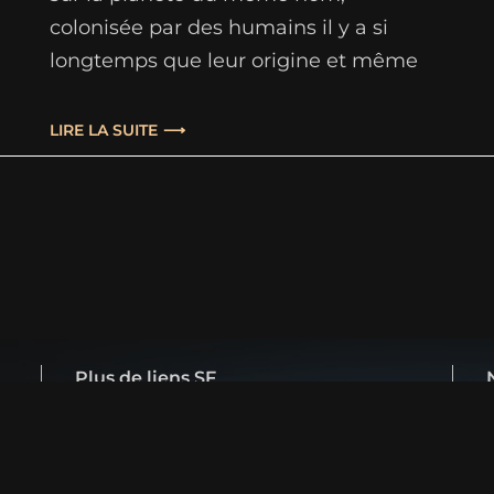
colonisée par des humains il y a si
longtemps que leur origine et même
leur arrivée se sont perdues dans les
légendes. La colonie s'est installée et
LIRE LA SUITE
une nouvelle société s’est bâtie,
entièrement tournée vers la survie. Car
habiter sur Pern comporte…
Plus de liens SF
Bifrost
La meilleure revue de SF, guide d'achat