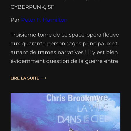
CYBERPUNK
, 
SF
Par
Peter F. Hamilton
Troisième tome de ce space-opéra fleuve
aux quarante personnages principaux et
autant de trames narratives ! Il y est bien
évidemment question de la guerre entre
les humains et les Primiens, et des
préparatifs de la riposte du
LIRE LA SUITE
Commonwealth. Il y est toujours question
de l'enquête de Paula Myo, la détective
ultime(*), pourtant mise en…