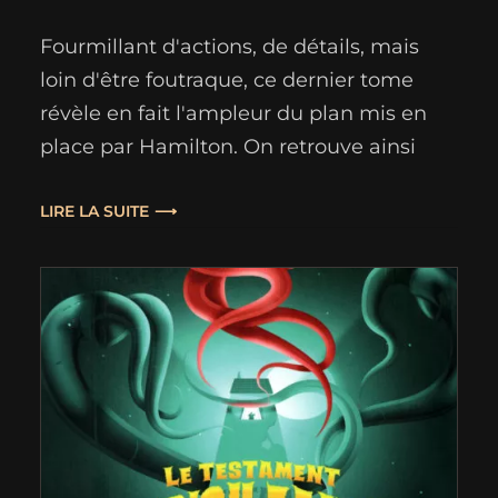
Fourmillant d'actions, de détails, mais
loin d'être foutraque, ce dernier tome
révèle en fait l'ampleur du plan mis en
place par Hamilton. On retrouve ainsi
dans ce final l'ensemble des
personnages qui étaient là aux débuts
LIRE LA SUITE
des événements, les héros presque
déclarés comme tels par l'auteur dans sa
liste(*) de protagonistes, comme dans
une sorte…