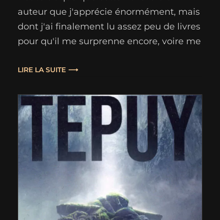
auteur que j'apprécie énormément, mais
dont j'ai finalement lu assez peu de livres
pour qu'il me surprenne encore, voire me
prenne de court. Sorte de techno-thriller
contemporain, mêlé à une enquête
LIRE LA SUITE
historique se déroulant dans mille ans
d'ici, je dois confesser que ce texte m'a
charmé et intéressé tout…