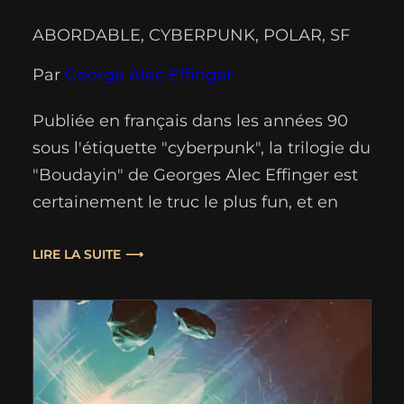
ABORDABLE
, 
CYBERPUNK
, 
POLAR
, 
SF
Par
George Alec Effinger
Publiée en français dans les années 90
sous l'étiquette "cyberpunk", la trilogie du
"Boudayin" de Georges Alec Effinger est
certainement le truc le plus fun, et en
tous cas le plus exotique, qui fut jamais
publié sous cette étiquette ! Les romans
LIRE LA SUITE
classés "cyberpunk" à cette époque se
distinguaient plutôt par une vision
pessimiste de…