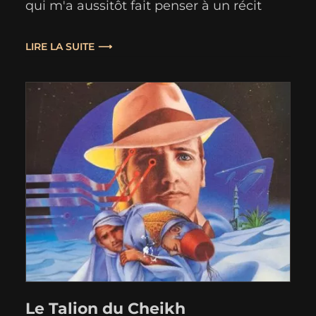
qui m'a aussitôt fait penser à un récit
sauce "cyberpunk", dans la veine d'un
Richard Morgan. Quelques éléments m'y
LIRE LA SUITE
ont évidemment poussé : un duo de
personnages aux caractères bien
trempés, badass et…
Le Talion du Cheikh