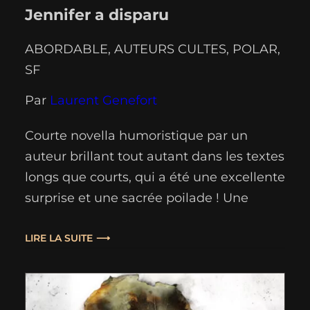
Jennifer a disparu
ABORDABLE
, 
AUTEURS CULTES
, 
POLAR
, 
SF
Par
Laurent Genefort
Courte novella humoristique par un
auteur brillant tout autant dans les textes
longs que courts, qui a été une excellente
surprise et une sacrée poilade ! Une
aventure rocambolesque que Laurent
Genefort a placé dans le décor déjà mis
LIRE LA SUITE
en place dans “Points chauds / Aliens,
mode d’emploi”. À savoir, pour les
retardataires, notre monde à…