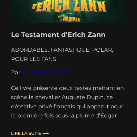
Le Testament d’Erich Zann
ABORDABLE
, 
FANTASTIQUE
, 
POLAR
, 
POUR LES FANS
Par
Brian Stableford
Ce livre présente deux textes mettant en
scène le chevalier Auguste Dupin, ce
détective privé français qui apparut pour
la première fois sous la plume d’Edgar
Allan Poe dans le conte “Double
Assassinat dans la rue Morgue”. La
LIRE LA SUITE