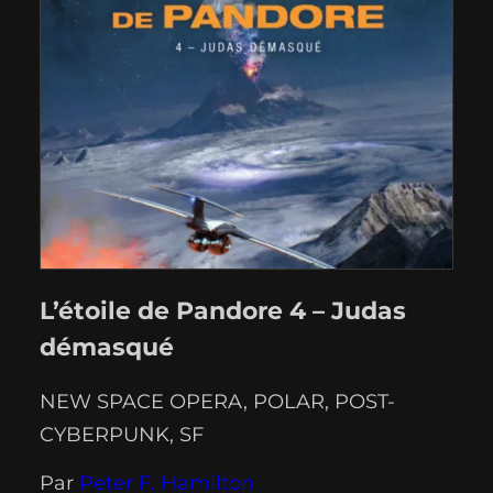
amnésique et plutôt salement
contusionnée. Des blessures
apparemment récoltées à la…
L’étoile de Pandore 4 – Judas
démasqué
NEW SPACE OPERA
, 
POLAR
, 
POST-
CYBERPUNK
, 
SF
Par
Peter F. Hamilton