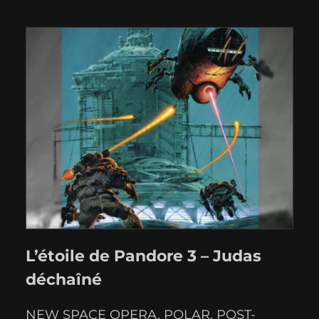
première novella, “Le Testament d’Erich
Zann”, a été publié en anglais par Brian
Stableford une année après…
L’étoile de Pandore 3 – Judas
déchaîné
NEW SPACE OPERA
, 
POLAR
, 
POST-