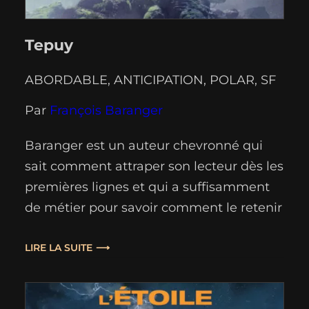
Tepuy
ABORDABLE
, 
ANTICIPATION
, 
POLAR
, 
SF
Par
François Baranger
Baranger est un auteur chevronné qui
sait comment attraper son lecteur dès les
premières lignes et qui a suffisamment
de métier pour savoir comment le retenir
jusqu’aux dernières. “Tepuy” démarre en
nous plongeant dans une jungle
LIRE LA SUITE
inhospitalière inconnue au côté d’une
protagoniste elle-même perdue,