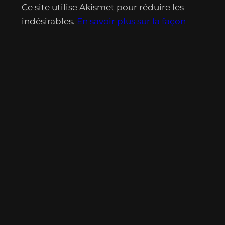
Ce site utilise Akismet pour réduire les
indésirables.
En savoir plus sur la façon
dont les données de vos commentaires
sont traitées
.
«
Le jardin quantique
La Maison des Soleils
»
Lectures récentes :