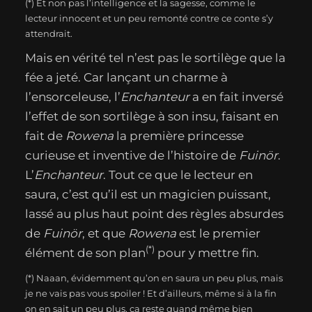
(*) Et non pas l’intelligence et la sagesse, comme le
lecteur innocent et un peu remonté contre ce conte s’y
attendrait.
Mais en vérité tel n’est pas le sortilège que la
fée a jeté. Car lançant un charme à
l’ensorceleuse, l’
Enchanteur
a en fait inversé
l’effet de son sortilège à son insu, faisant en
fait de
Rowena
la première princesse
curieuse et inventive de l’histoire de
Fuinör
.
L’
Enchanteur
. Tout ce que le lecteur en
saura, c’est qu’il est un magicien puissant,
lassé au plus haut point des règles absurdes
de
Fuinör
, et que
Rowena
est le premier
(*)
élément de son plan
pour y mettre fin.
(*) Naaan, évidemment qu’on en saura un peu plus, mais
je ne vais pas vous spoiler ! Et d’ailleurs, même si à la fin
on en sait un peu plus, ça reste quand même bien