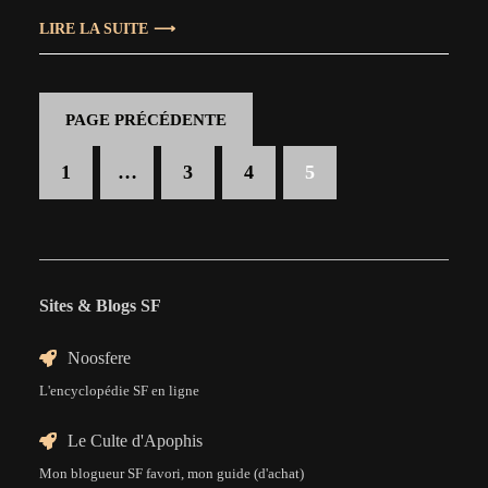
après, pas de concepts science-fictionnels
LIRE LA SUITE
fantaisistes : la colonisation de l’espace par les
humains dans…
PAGE PRÉCÉDENTE
1
…
3
4
5
Sites & Blogs SF
Noosfere
L'encyclopédie SF en ligne
Le Culte d'Apophis
Mon blogueur SF favori, mon guide (d'achat)