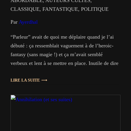
ABORDABLE
, 
AUTEURS CULTES
, 
CLASSIQUE
, 
FANTASTIQUE
, 
POLITIQUE
Par
Ayerdhal
“Parleur” avait de quoi me déplaire quand je l’ai
débuté : ça ressemblait vaguement à de l’heroic-
fantasy (sans magie !) et ça m’avait semblé
verbeux et lent à se mettre en place. Inutile de dire
qu’en cours de route, j’ai changé d’avis, et il me
faut confesser qu'à la fin, j’étais émotionnellement
LIRE LA SUITE
lessivé ! C'est un…