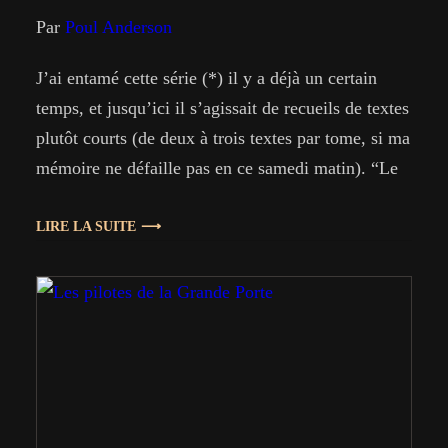
Par
Poul Anderson
J’ai entamé cette série (*) il y a déjà un certain
temps, et jusqu’ici il s’agissait de recueils de textes
plutôt courts (de deux à trois textes par tome, si ma
mémoire ne défaille pas en ce samedi matin). “Le
Monde de Satan” comporte lui aussi deux textes,
mais le premier est de la longueur…
LIRE LA SUITE