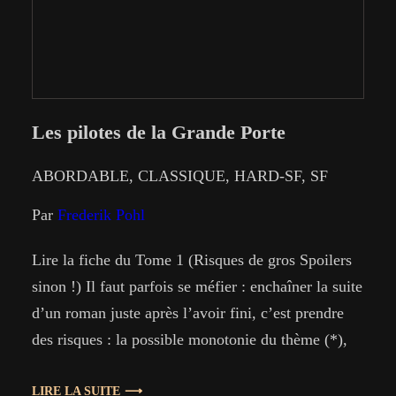
Les pilotes de la Grande Porte
ABORDABLE
, 
CLASSIQUE
, 
HARD-SF
, 
SF
Par
Frederik Pohl
Lire la fiche du Tome 1 (Risques de gros Spoilers
sinon !) Il faut parfois se méfier : enchaîner la suite
d’un roman juste après l’avoir fini, c’est prendre
des risques : la possible monotonie du thème (*),
l’envie de comparer ou d’autres défauts inhérents
aux “suites”. Pour moi, entre les deux livres, pas
LIRE LA SUITE