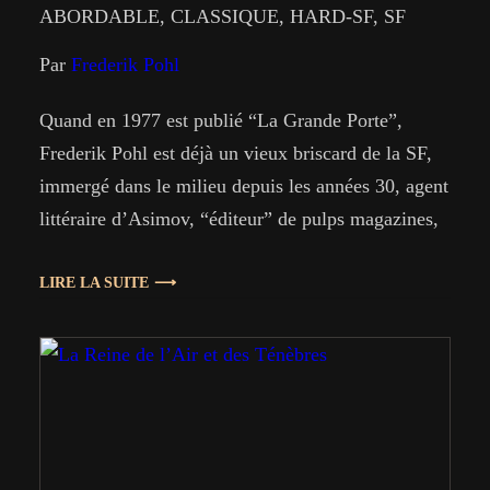
ABORDABLE
, 
CLASSIQUE
, 
HARD-SF
, 
SF
Par
Frederik Pohl
Quand en 1977 est publié “La Grande Porte”,
Frederik Pohl est déjà un vieux briscard de la SF,
immergé dans le milieu depuis les années 30, agent
littéraire d’Asimov, “éditeur” de pulps magazines,
anthologiste, et collaborateur d’autres auteurs (dont
Jack Williamson). Et c’est pourtant, à l’époque, un
LIRE LA SUITE
récit tout à fait novateur, loin des poncifs…