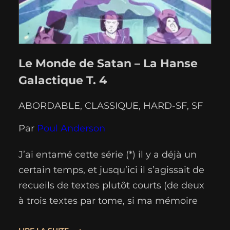
Le Monde de Satan – La Hanse
Galactique T. 4
ABORDABLE
, 
CLASSIQUE
, 
HARD-SF
, 
SF
Par
Poul Anderson
J’ai entamé cette série (*) il y a déjà un
certain temps, et jusqu’ici il s’agissait de
recueils de textes plutôt courts (de deux
à trois textes par tome, si ma mémoire
ne défaille pas en ce samedi matin). “Le