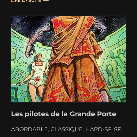
Monde de Satan” comporte lui aussi deux
LIRE LA SUITE
textes, mais le premier est de la
longueur…
Les pilotes de la Grande Porte
ABORDABLE
, 
CLASSIQUE
, 
HARD-SF
, 
SF