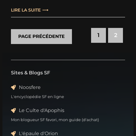
l’auteur lui-même et publié en 1973. Une
petite présentation de sa main ouvre
LIRE LA SUITE
ledit recueil : “Ci-après, pas de concepts
science-fictionnels fantaisistes : la
1
2
PAGE PRÉCÉDENTE
colonisation de l’espace par les humains
dans…
Sites & Blogs SF
Noosfere
L'encyclopédie SF en ligne
Le Culte d'Apophis
Mon blogueur SF favori, mon guide (d'achat)
L'épaule d'Orion