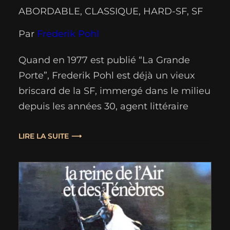
ABORDABLE
, 
CLASSIQUE
, 
HARD-SF
, 
SF
Par
Frederik Pohl
Quand en 1977 est publié “La Grande
Porte”, Frederik Pohl est déjà un vieux
briscard de la SF, immergé dans le milieu
depuis les années 30, agent littéraire
d’Asimov, “éditeur” de pulps magazines,
anthologiste, et collaborateur d’autres
LIRE LA SUITE
auteurs (dont Jack Williamson). Et c’est
pourtant, à l’époque, un récit tout à fait
novateur, loin des poncifs…