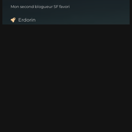
Mon second blogueur SF favori
Erdorin
Blogueur genevois, chronique plein de choses, dont de la
SF
Planète SF
Communauté de lecteurs et blogueurs de l'imaginaire
Plus de liens SF
Bifrost
La meilleure revue de SF, guide d'achat
AM Imaginaire - Coulisses
La collection qui ose