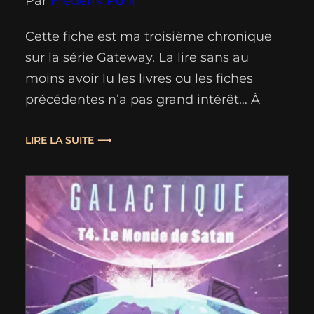
Par
Frederik Pohl
Cette fiche est ma troisième chronique
sur la série Gateway. La lire sans au
moins avoir lu les livres ou les fiches
précédentes n’a pas grand intérêt… À
vous de voir… Une fiche courte, car il est
inutile que j’en fasse des tonnes avec ce
LIRE LA SUITE
livre ! Je m’étais mis à lire cette vieille
série, même…