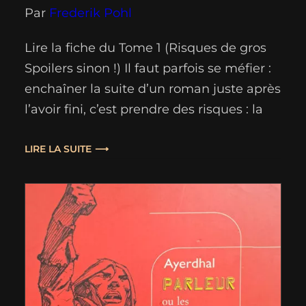
Par
Frederik Pohl
Lire la fiche du Tome 1 (Risques de gros
Spoilers sinon !) Il faut parfois se méfier :
enchaîner la suite d’un roman juste après
l’avoir fini, c’est prendre des risques : la
possible monotonie du thème (*), l’envie
de comparer ou d’autres défauts
LIRE LA SUITE
inhérents aux “suites”. Pour moi, entre les
deux livres, pas de pause ; pour…