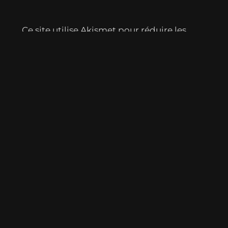
Ce site utilise Akismet pour réduire les
indésirables.
En savoir plus sur la façon
dont les données de vos commentaires
sont traitées
.
«
Pile à lire
Les annales des Heechees
»
Lectures récentes :