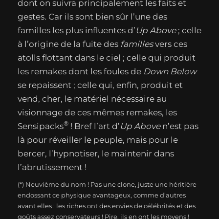
dont on suivra principalement les faits et
gestes. Car ils sont bien sûr l’une des
familles les plus influentes d’
Up Above
; celle
à l’origine de la fuite des
familles
vers ces
atolls flottant dans le ciel ; celle qui produit
les remakes dont les foules de
Down Below
se repaissent ; celle qui, enfin, produit et
vend, cher, le matériel nécessaire au
visionnage de ces mêmes remakes, les
®
Sensipacks
! Bref l’art d’
Up Above
n’est pas
là pour réveiller le peuple, mais pour le
bercer, l’hypnotiser, le maintenir dans
l’abrutissement !
(*) Neuvième du nom ! Pas une clone, juste une héritière
endossant ce physique avantageux, comme d’autres
avant elles : les riches ont des envies de célébrités et des
goûts assez conservateurs ! Pire, ils en ont les moyens !