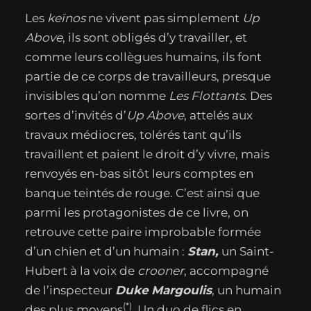
Les
keïnos
ne vivent pas simplement
Up
Above
, ils sont obligés d’y travailler, et
comme leurs collègues humains, ils font
partie de ce corps de travailleurs, presque
invisibles qu’on nomme
Les Flottants
. Des
sortes d’invités d’
Up Above
, attelés aux
travaux médiocres, tolérés tant qu’ils
travaillent et paient le droit d’y vivre, mais
renvoyés en-bas sitôt leurs comptes en
banque teintés de rouge. C’est ainsi que
parmi les protagonistes de ce livre, on
retrouve cette paire improbable formée
d’un chien et d’un humain :
Stan,
un Saint-
Hubert à la voix de
crooner
, accompagné
de l’inspecteur
Duke
Margoulis
, un humain
(*)
des plus moyens
. Un duo de flics en