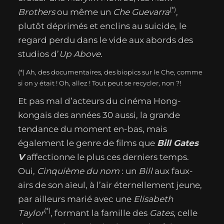
(*)
Brothers
ou même un
Che Guevarra
,
plutôt déprimés et enclins au suicide, le
regard perdu dans le vide aux abords des
studios d’
Up Above
.
(*) Ah, des documentaires, des biopics sur le Che, comme
si on y était ! Oh, allez ! Tout peut se recycler, non ?!
Et pas mal d’acteurs du cinéma Hong-
kongais des années 30 aussi, la grande
tendance du moment en-bas, mais
également le genre de films que
Bill Gates
V
affectionne le plus ces derniers temps.
Oui,
Cinquième du nom
: un
Bill
aux faux-
airs de son aïeul, à l’air éternellement jeune,
par ailleurs marié avec une
Elisabeth
(*)
Taylor
, formant la famille des
Gates
, celle