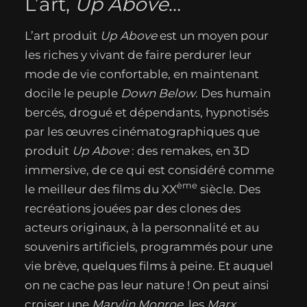
L’art,
Up Above
…
L’art produit
Up Above
est un moyen pour
les riches y vivant de faire perdurer leur
mode de vie confortable, en maintenant
docile le peuple
Down Below
. Des humain
bercés, drogué et dépendants, hypnotisés
par les œuvres cinématographiques que
produit
Up Above
: des remakes, en 3D
immersive, de ce qui est considéré comme
ème
le meilleur des films du XX
siècle. Des
recréations jouées par des clones des
acteurs originaux, à la personnalité et au
souvenirs artificiels, programmés pour une
vie brève, quelques films à peine. Et auquel
on ne cache pas leur nature ! On peut ainsi
croiser une
Marylin Monroe
, les
Marx