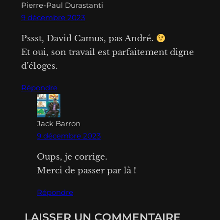
Pierre-Paul Durastanti
o
o
9 décembre 2023
n
n
F
W
Pssst, David Camus, pas André.
Et oui, son travail est parfaitement digne
a
h
d’éloges.
c
a
e
t
Répondre
b
s
o
A
Jack Barron
o
p
9 décembre 2023
k
p
Oups, je corrige.
Merci de passer par là !
Répondre
LAISSER UN COMMENTAIRE