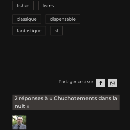
fiches
livres
classique
dispensable
fantastique
sf
Partager ceci sur
S
S
2 réponses à « Chuchotements dans la
h
h
nuit »
a
a
r
r
e
e