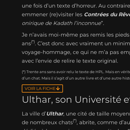
une fois d’un texte d’horreur. Au contrair
emmener (re)visiter les
Contrées du Rêv
onirique de Kadath l’inconnue
”.
Je n’avais moi-même pas remis les pied
(*)
ans
. C’est donc avec vraiment un mini
voyage-hommage, ce qui ne m’a pas empêch
avec l’envie de relire le texte original.
(*) Trente ans sans avoir relu le texte de HPL. Mais en v
d’un chat. Mais il s’agit d’un autre livre et d’une autre hist
VOIR LA FICHE
Ulthar, son Université e
La ville d’
Ulthar
, une cité de taille moye
(*)
de nombreux chats
, abrite, comme d’au