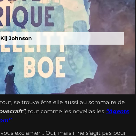
 Kij Johnson
 tout, se trouve être elle aussi au sommaire de
ovecraft”
, tout comme les novellas les
“Agents
Tom”
.
s vous exclamer… Oui, mais il ne s’agit pas pour