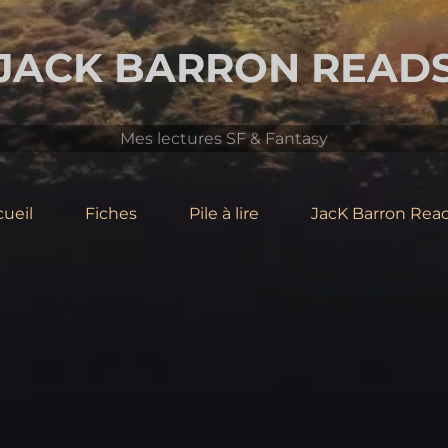
JACK BARRON READ
Mes lectures SF & Fantasy
ueil
Fiches
Pile à lire
JacK Barron Read