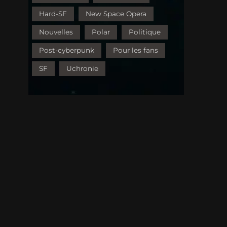
Hard-SF
New Space Opera
Nouvelles
Polar
Politique
Post-cyberpunk
Pour les fans
SF
Uchronie