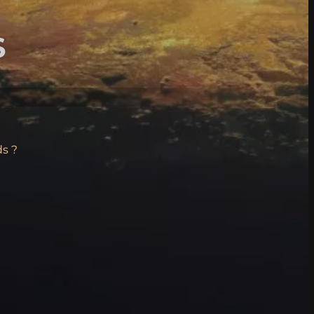
S
s ?