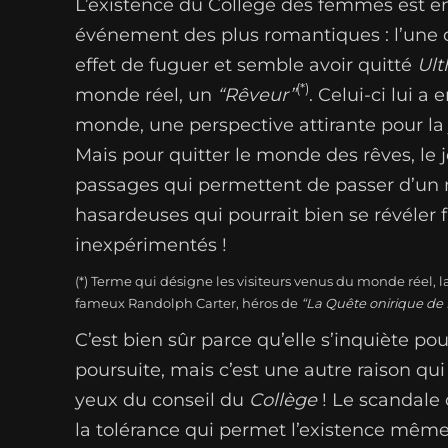
L’existence du Collège des femmes est 
événement des plus romantiques : l’une d
effet de fuguer et semble avoir quitté
Ult
(*)
monde réel, un
“Rêveur”
. Celui-ci lui 
monde, une perspective attirante pour la
Mais pour quitter le monde des rêves, le j
passages qui permettent de passer d’un m
hasardeuses qui pourrait bien se révéler
inexpérimentés !
(*) Terme qui désigne les visiteurs venus du monde réel, la
fameux Randolph Carter, héros de
“La Quête onirique de
C’est bien sûr parce qu’elle s’inquiète p
poursuite, mais c’est une autre raison qu
yeux du conseil du
Collège
! Le scandale 
la tolérance qui permet l’existence mêm