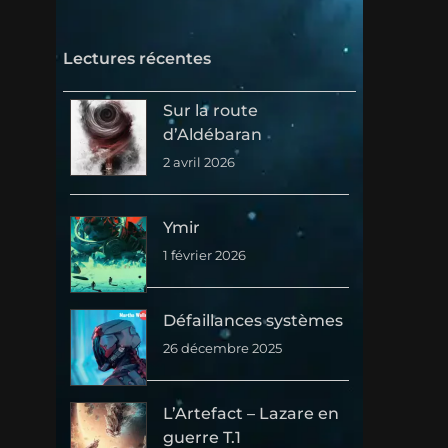
a
r
c
Lectures récentes
h
Sur la route
d’Aldébaran
2 avril 2026
Ymir
1 février 2026
Défaillances systèmes
26 décembre 2025
L’Artefact – Lazare en
guerre T.1