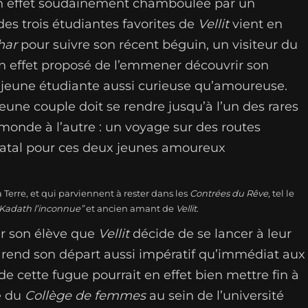
en effet soudainement chamboulée par un
es trois étudiantes favorites de
Vellit
vient en
har
pour suivre son récent béguin, un visiteur du
a en effet proposé de l’emmener découvrir son
 jeune étudiante aussi curieuse qu’amoureuse.
eune couple doit se rendre jusqu’à l’un des rares
onde à l’autre : un voyage sur des routes
 fatal pour ces deux jeunes amoureux
 Terre, et qui parviennent à rester dans les
Contrées du Rêve
, tel le
 Kadath l’inconnue”
et ancien amant de
Vellit
.
our son élève que
Vellit
décide de se lancer à leur
i rend son départ aussi impératif qu’immédiat aux
de cette fugue pourrait en effet bien mettre fin à
e du
Collège de femmes
au sein de l’université